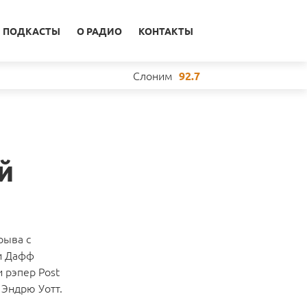
ПОДКАСТЫ
О РАДИО
КОНТАКТЫ
Слоним
92.7
й
рыва с
 и Дафф
и рэпер Post
 Эндрю Уотт.