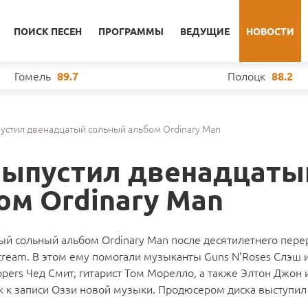
ПОИСК ПЕСЕН
ПРОГРАММЫ
ВЕДУЩИЕ
НОВОСТИ
Гомель
Полоцк
89.7
88.2
устил двенадцатый сольный альбом Ordinary Man
выпустил двенадцаты
ом Ordinary Man
ый сольный альбом Ordinary Man после десятилетнего пере
ream. В этом ему помогали музыканты Guns N’Roses Слэш
ppers Чед Смит, гитарист Том Морелло, а также Элтон Джон 
ок к записи Оззи новой музыки. Продюсером диска выступил