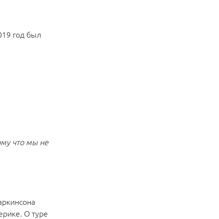
019 год был
ому что мы не
Паркинсона
ерике. О туре