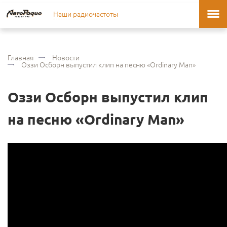
Наши радиочастоты
Главная
Новости
Оззи Осборн выпустил клип на песню «Ordinary Man»
Оззи Осборн выпустил клип
на песню «Ordinary Man»