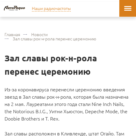
Наши радиочастоты
Главная
Новости
Зал славы рок-н-рола перенес церемонию
Зал славы рок-н-рола
перенес церемонию
Из-за коронавируса перенесли церемонию введения
звезд в Зал славы рок-н-рола, которая была назначена
на 2 мая. Лауреатами этого года стали Nine Inch Nails,
the Notorious B.I.G., Уитни Хьюстон, Depeche Mode, the
Doobie Brothers и T. Rex.
Зал славы расположен в Кливленде, штат Огайо. Там