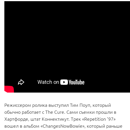
Режиссером ролика выступил Тим Поуп, который
обычно работает с The Cure. Сами съемки прошли в
Хартфорде, штат Коннектикут. Трек «Repetition ’97»
вошел в альбом «ChangesNowBowie», который раньше