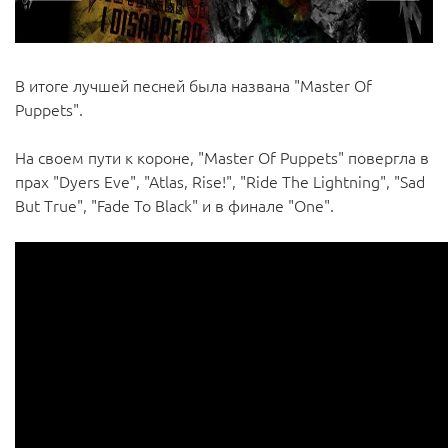
В итоге лучшей песней была названа "Master Of
Puppets".
На своем пути к короне, "Master Of Puppets" повергла в
прах "Dyers Eve", "Atlas, Rise!", "Ride The Lightning", "Sad
But True", "Fade To Black" и в финале "One".