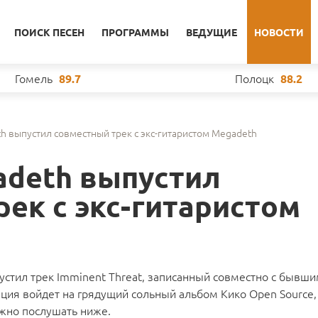
ПОИСК ПЕСЕН
ПРОГРАММЫ
ВЕДУЩИЕ
НОВОСТИ
Гомель
Полоцк
89.7
88.2
h выпустил совместный трек с экс-гитаристом Megadeth
adeth выпустил
ек с экс-гитаристом
устил трек Imminent Threat, записанный совместно с бывши
ия войдет на грядущий сольный альбом Кико Open Source,
ожно послушать ниже.