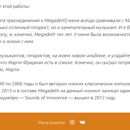
 этой работы:
нта присоединения к Megadeth] меня всегда сравнивали с М
ко отличный гитарист, но и замечательный музыкант. И я 
ny, и, конечно, Megadeth тех лет. У меня была возможност
и о жизни с ним.
узыкантов, гитаристов, на моем новом альбоме, и угадайте
, что Марти Фридман есть в списке. Конечно, он сыграл пот
бо, Марти
90 по 2000 годы и был автором многих классических копмоз
в 2015 и в составе Megadeth на данный момент записал оди
оурейро — Sounds of Innocence — вышел в 2012 году.
Мы в соцсетях