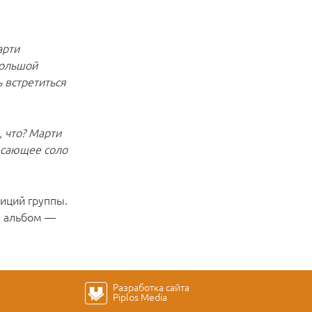
арти
большой
ь встретиться
, что? Марти
рясающее соло
иций группы.
н альбом —
Разработка сайта
Piplos Media