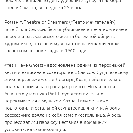
вокале, специально для аудиокниги супруги Гилмора
Полли Сэмсон, вышедшей 25 июня.
Роман A Theatre of Dreamers («Театр мечтателей»),
пятый для Сэмсон, был опубликован в печатном виде в
апреле и рассказывает о жизни богемной общины
художников, поэтов и музыкантов на идиллическом
греческом острове Гидра в 1960 году.
«Yes I Have Ghosts» вдохновлена одним из персонажей
книги и написана в соавторстве с Сэмсон. Судя по всему
этим персонажем стал Леонард Коэн, действительно
появляющийся на страницах романа. Новая песня
бывшего участника Pink Floyd действительно
перекликается с музыкой Коэна. Гилмор также
подготовил и остальной саундтрек для книги. А роль
рассказчика взяла на себя сама писательница. А весь
процесс записи пара осуществила в домашних
условиях, на самоизоляции.