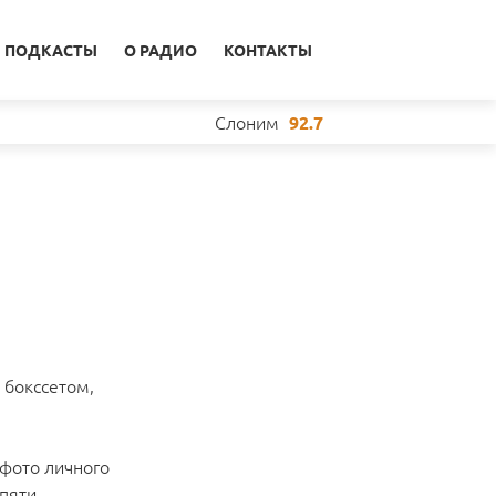
ПОДКАСТЫ
О РАДИО
КОНТАКТЫ
Слоним
92.7
 бокссетом,
 фото личного
 пяти