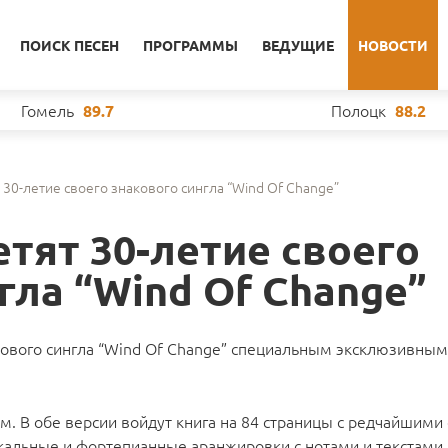
ПОИСК ПЕСЕН
ПРОГРАММЫ
ВЕДУЩИЕ
НОВОСТИ
Гомель
Полоцк
89.7
88.2
т 30-летие своего знакового сингла “Wind Of Change”
етят 30-летие своего
гла “Wind Of Change”
акового сингла “Wind Of Change” специальным эксклюзивным
ом. В обе версии войдут книга на 84 страницы с редчайшими
кальные и фортепианные аранжировки с нотами и текстами