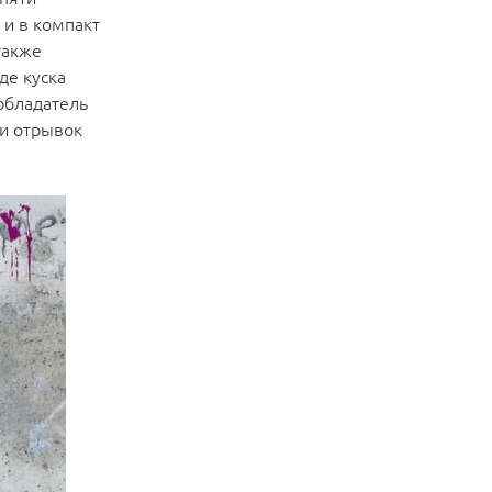
 и в компакт
также
де куска
обладатель
 и отрывок