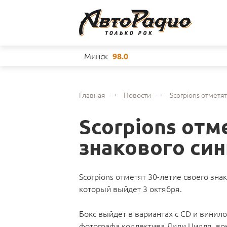
Минск
98.0
Главная
Новости
Scorpions отметя
Scorpions отм
знакового син
Scorpions отметят 30-летие своего зн
который выйдет 3 октября.
Бокс выйдет в вариантах c СD и винил
фотографа коллектива Диди Цилля, во