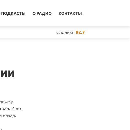
ПОДКАСТЫ
О РАДИО
КОНТАКТЫ
Слоним
92.7
рии
одному
ран. И вот
 назад.
х,