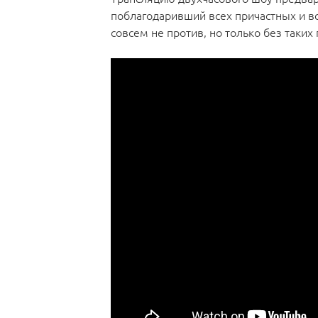
поблагодаривший всех причастных и вс
совсем не против, но только без таких