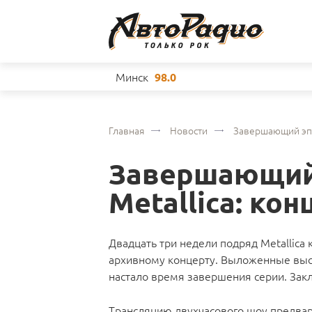
Минск
98.0
Главная
Новости
Завершающий эпи
Завершающий 
Metallica: ко
Двадцать три недели подряд Metallic
архивному концерту. Выложенные высту
настало время завершения серии. Зак
Трансляцию двухчасового шоу предва