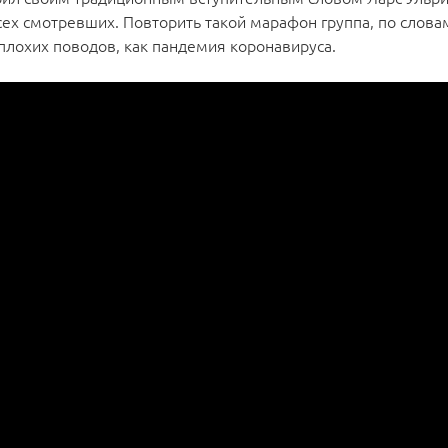
ех смотревших. Повторить такой марафон группа, по слова
 плохих поводов, как пандемия коронавируса.