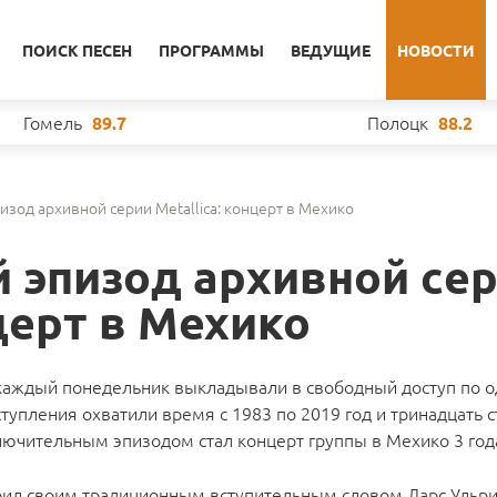
ПОИСК ПЕСЕН
ПРОГРАММЫ
ВЕДУЩИЕ
НОВОСТИ
Гомель
Полоцк
89.7
88.2
зод архивной серии Metallica: концерт в Мехико
эпизод архивной се
нцерт в Мехико
a каждый понедельник выкладывали в свободный доступ по 
пления охватили время с 1983 по 2019 год и тринадцать ст
лючительным эпизодом стал концерт группы в Мехико 3 года
рил своим традиционным вступительным словом Ларс Ульри