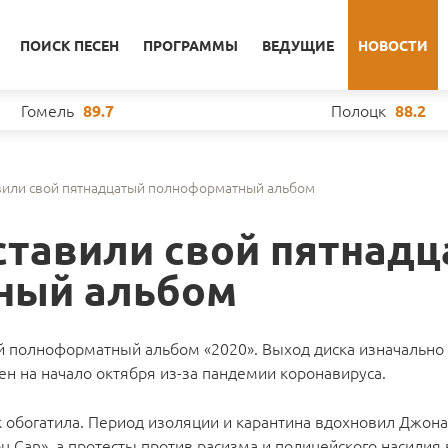
ПОИСК ПЕСЕН
ПРОГРАММЫ
ВЕДУЩИЕ
НОВОСТИ
Гомель
Полоцк
89.7
88.2
авили свой пятнадцатый полноформатный альбом
дставили свой пятнад
ный альбом
ый полноформатный альбом «2020». Выход диска изначально
ен на начало октября из-за пандемии коронавируса.
к обогатила. Период изоляции и карантина вдохновил Джона
u Can», а протесты против расизма и полицейского насилия