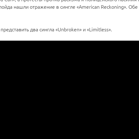
йда нашли отражение в сингле «American Reckoning». Обе
редставить два сингла «Unbroken» и «Limitless».