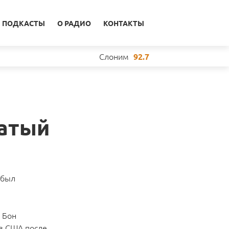
ПОДКАСТЫ
О РАДИО
КОНТАКТЫ
Слоним
92.7
цатый
 был
 Бон
 в США после