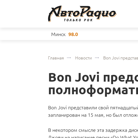
Минск
98.0
Главная
Новости
Bon Jovi предст
Bon Jovi пре
полноформат
Bon Jovi представили свой пятнадцат
запланирован на 15 мая, но был отлож
В некотором смысле эта задержка дис
Джови на написание песни «Do What Yo