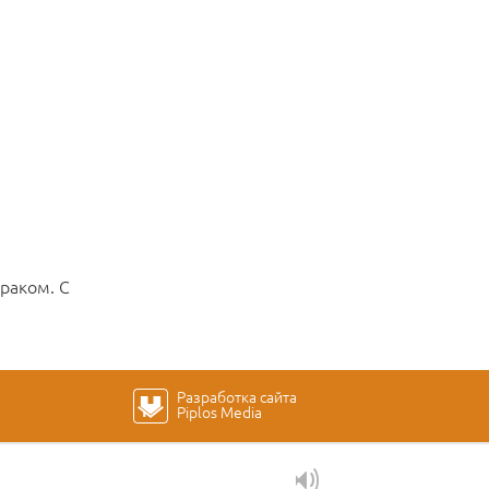
раком. С
Разработка сайта
Piplos Media