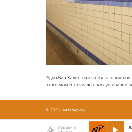
Эдди Ван Хален скончался на прошлой 
этого момента число прослушиваний пе
© 2026 «Авторадио»
А
Сейчас в
эфире: