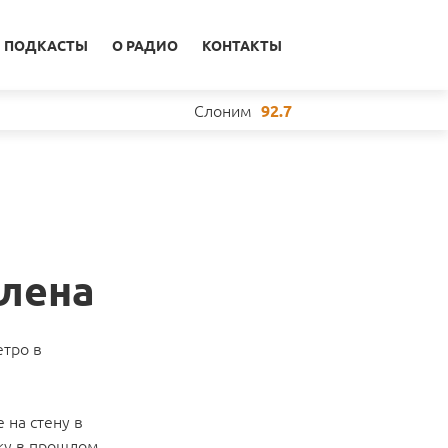
ПОДКАСТЫ
О РАДИО
КОНТАКТЫ
Слоним
92.7
алена
етро в
 на стену в
ьку в прошлом