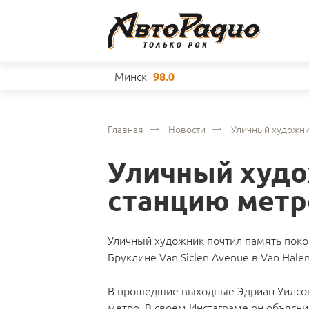
Минск
98.0
Главная
Новости
Уличный художни
Уличный худ
станцию метр
Уличный художник почтил память поко
Бруклине Van Siclen Avenue в Van Hale
В прошедшие выходные Эдриан Уилсон 
метро. В своем Инстаграме он объяснил