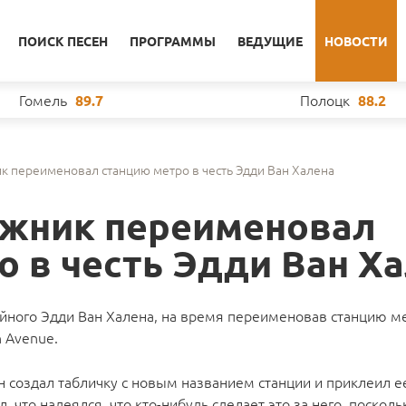
ПОИСК ПЕСЕН
ПРОГРАММЫ
ВЕДУЩИЕ
НОВОСТИ
Гомель
Полоцк
89.7
88.2
к переименовал станцию метро в честь Эдди Ван Халена
ожник переименовал
о в честь Эдди Ван Х
йного Эдди Ван Халена, на время переименовав станцию м
n Avenue.
создал табличку с новым названием станции и приклеил ее
, что надеялся, что кто-нибудь сделает это за него, поскол