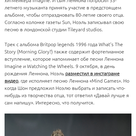
хитмейкера Imagine. И сын Леннона попросил 53-
летнего музыканта принять участие в предстоящем
альбоме, чтобы отпраздновать 80-летие своего отца.
Согласно колонке газеты Sun, Ноэль записывал свою
песню в лондонской студии Tileyard studios.
Трек с альбома Britpop legends 1996 года What's The
Story (Morning Glory?) также содержит фортепианное
вступление, которое напоминает обе песни Леннона
Imagine и Watching the Wheels. 9 октября, в день
рождения Леннона, Ноэль
разместил в инстаграме
видео
, где исполняет песню Леннона «Mind Games». Но
когда Шон предложил Ноэлю выбрать и записать что-
нибудь из творчества отца, тот ответил «Давай лучше я
сам напишу». Интересно, что получится.