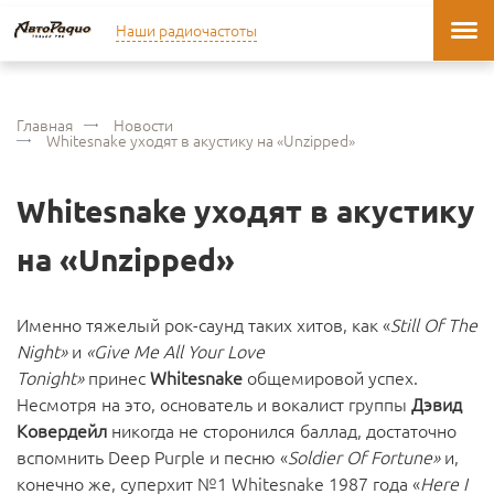
Наши радиочастоты
Главная
Новости
Whitesnake уходят в акустику на «Unzipped»
Whitesnake уходят в акустику
на «Unzipped»
Именно тяжелый рок-саунд таких хитов, как «
Still Of The
Night»
и
«Give Me All Your Love
Tonight»
принес
Whitesnake
общемировой успех.
Несмотря на это, основатель и вокалист группы
Дэвид
Ковердейл
никогда не сторонился баллад, достаточно
вспомнить Deep Purple и песню «
Soldier Of Fortune»
и,
конечно же, суперхит №1 Whitesnake 1987 года «
Here I