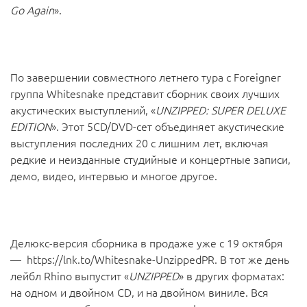
Go Again
».
По завершении совместного летнего тура с Foreigner
группа Whitesnake представит сборник своих лучших
акустических выступлений, «
UNZIPPED: SUPER DELUXE
EDITION
». Этот 5CD/DVD-сет объединяет акустические
выступления последних 20 с лишним лет, включая
редкие и неизданные студийные и концертные записи,
демо, видео, интервью и многое другое.
Делюкс-версия сборника в продаже уже с 19 октября
—
https://lnk.to/Whitesnake-UnzippedPR
. В тот же день
лейбл Rhino выпустит «
UNZIPPED
» в других форматах:
на одном и двойном CD, и на двойном виниле. Вся