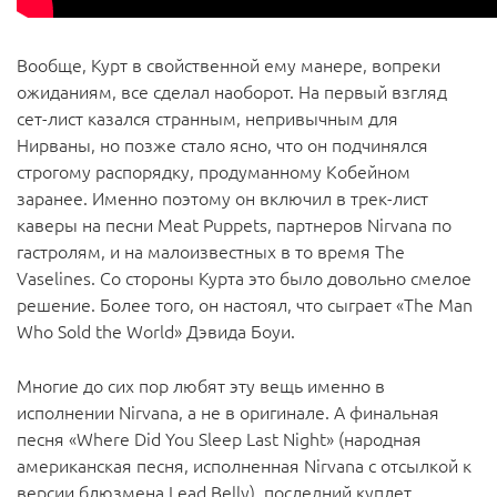
Вообще, Курт в свойственной ему манере, вопреки
ожиданиям, все сделал наоборот. На первый взгляд
сет-лист казался странным, непривычным для
Нирваны, но позже стало ясно, что он подчинялся
строгому распорядку, продуманному Кобейном
заранее. Именно поэтому он включил в трек-лист
каверы на песни Meat Puppets, партнеров Nirvana по
гастролям, и на малоизвестных в то время The
Vaselines. Со стороны Курта это было довольно смелое
решение. Более того, он настоял, что сыграет «The Man
Who Sold the World» Дэвида Боуи.
Многие до сих пор любят эту вещь именно в
исполнении Nirvana, а не в оригинале. А финальная
песня «Where Did You Sleep Last Night» (народная
американская песня, исполненная Nirvana с отсылкой к
версии блюзмена Lead Belly), последний куплет