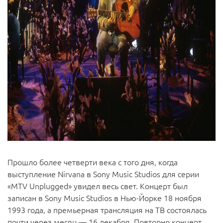
Прошло более четверти века с того дня, когда
выступление Nirvana в Sony Music Studios для серии
«MTV Unplugged» увидел весь свет. Концерт был
записан в Sony Music Studios в Нью-Йорке 18 ноября
1993 года, а премьерная трансляция на ТВ состоялась
почти через месяц — 16 декабря. Повторно концерт