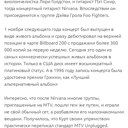
виолончелистка Лори Голдстон, и гитарист Пэт Смир,
тогда концертный гитарист Nirvana. Впоследствии он
присоединится к группе Дэйва Грола Foo Fighters.
1 ноября следующего года концерт был выпущен в
виде живого альбома и сразу дебютировал на верхней
позиции в чарте Billboard 200 с продажами более 300
000 копий за первую неделю. Сегодня это один из
самых коммерчески успешных живых альбомов в
истории. Только в США диск имеет восьмикратный
платиновый статус. А в 1996 году запись концерта была
удостоена премии Грэмми, как «Лучший
альтернативный альбом»
Интересно, что после Nirvana многие группы,
приглашенные на MTV, пошли тем же путем, и играли
не свой обычный сет, а разбавляли его малознакомыми
вещами. Получилось, что Курт своим упрямством
практически переписал стандарт MTV Unplugged.