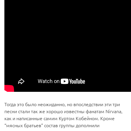
Тогда это было неожиданно, но впоследствии эти три
песни стали так же хорошо известны фанатам Nirvana,
как и написанные самим Куртом Кобейном. Кроме
“мясных братьев” состав группы дополнили