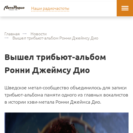
Наши радиочастоты
Главная
Новости
Вышел трибьют-альбом Ронни Джеймсу Дио
Вышел трибьют-альбом
Ронни Джеймсу Дио
Шведское метал-сообщество объединилось для записи
трибьют-альбома памяти одного из главных вокалистов
в истории хэви-метала Ронни Джеймса Дио.