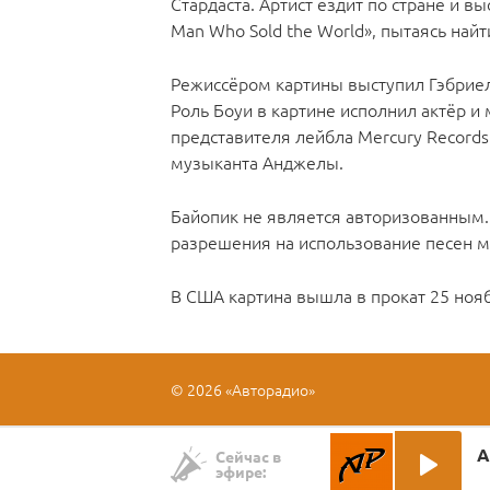
Стардаста. Артист ездит по стране и в
Man Who Sold the World», пытаясь най
Режиссёром картины выступил Гэбриел
Роль Боуи в картине исполнил актёр и
представителя лейбла Mercury Record
музыканта Анджелы.
Байопик не является авторизованным. 
разрешения на использование песен м
В США картина вышла в прокат 25 ноя
© 2026 «Авторадио»
А
Сейчас в
эфире: