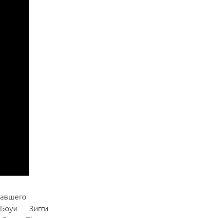
тавшего
 Боуи — Зигги