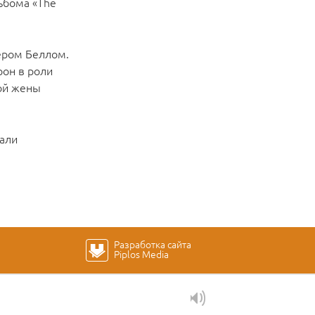
льбома «The
ером Беллом.
рон в роли
вой жены
дали
Разработка сайта
Piplos Media