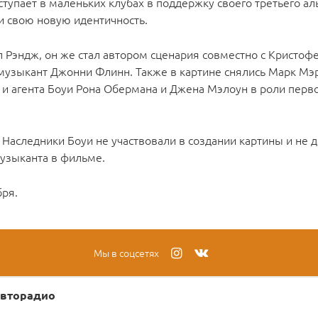
ыступает в маленьких клубах в поддержку своего третьего а
ти свою новую идентичность.
 Рэндж, он же стал автором сценария совместно с Кристоф
 музыкант Джонни Флинн. Также в картине снялись Марк Мэ
s и агента Боуи Рона Обермана и Джена Мэлоун в роли пер
Наследники Боуи не участвовали в создании картины и не 
узыканта в фильме.
бря.
Мы в соцсетях
вторадио