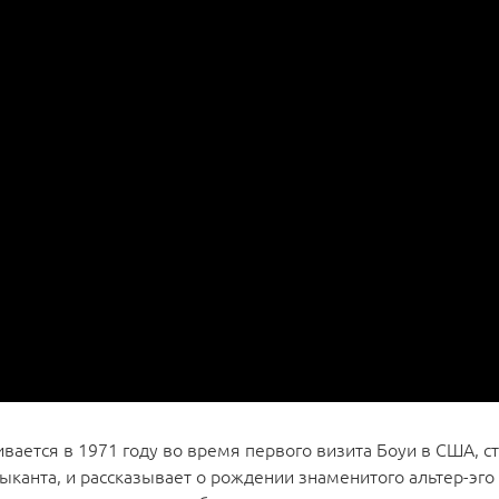
вается в 1971 году во время первого визита Боуи в США, с
анта, и рассказывает о рождении знаменитого альтер-эго