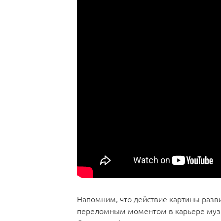
Напомним, что действие картины разви
переломным моментом в карьере музык