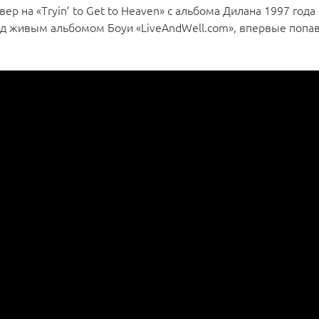
ер на «Tryin’ to Get to Heaven» с альбома Дилана 1997 года
ад живым альбомом Боуи «LiveAndWell.com», впервые попа