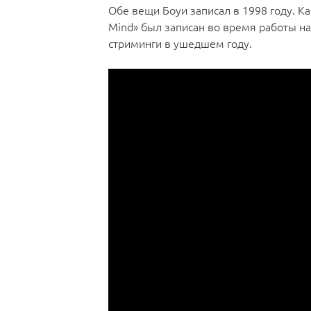
Обе вещи Боуи записал в 1998 году. Кав
Mind» был записан во время работы н
стриминги в ушедшем году.