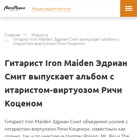
Наши радиочастоты
Главная
Новости
Гитарист Iron Maiden Эдриан Смит выпускает альбом с
итаристом-виртуозом Ричи Коценом
Гитарист Iron Maiden Эдриан
Смит выпускает альбом с
итаристом-виртуозом Ричи
Коценом
Гитарист Iron Maiden Эдриан Смит объединил усилия с
гитаристом-виртуозом Ричи Коценом, известным как
сольно, так и по участию в группах Poison, Mr. Big и The