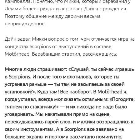
Кэмпбелла. Понятно, что Микки, который барабанил у
Лемми более тридцати лет, знает Дэйна с рождения.
Поэтому общение между двоими весьма
непринужденное.
Дэйн задал Микки вопрос о том, чем отличается игра на
концертах Scorpions от выступлений в составе
Motörhead. Барабанщик ответил, рассмеявшись:
Многие люди спрашивают: «Слушай, ты сейчас играешь
в Scorpions. И после того молотилова, которое ты
устраивал раньше — ты там не засыпаешь за своей
установкой?». Куда там! Все наоборот. В Motörhead я,
когда уставал, всегда мог сказать остальным: «Погодите,
тяпнем по стаканчику!» — и их никогда не надо было
уговаривать. Мы накатывали прямо на сцене,
перекидывались парой слов, и мужики возвращались к
своим инструментам. А в Scorpions все завязано на
большие экраны и поэтому рассчитано поминутно,