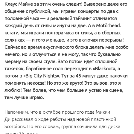
Клаус Майне за этим очень следит! Выверено даже его
общение с публикой, мы играем концерты по два с
половиной часа — и реальный тайминг отличается
каждый день от силы минуты на две. А в Motörhead.
кстати, мы играли полтора часа от силы, а в сборных
солянках — и того меньше, и это включая перерывы!
Сейчас во время акустического блока делать мне особо
нечего, но и отлучиться я не могу, так что буквально
мерзну на своем стуле. Зато потом идет сплошной
тяжеляк, барабанное соло переходит в «Blackout», а
потом в «Big City Nights». Тут за 45 минут даже палочки
поменять некогда! Но это же круто! Это вызов, это я
люблю! Тем более, что чем больше я устаю на сцене,
тем лучше играю.
Напомним, что в октябре прошлого года Микки
Ди рассказал о ходе работы над новой пластинкой
Scorpions. По его словам, группа сочинила для диска
около 25 песен.