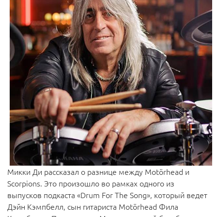
Микки Ди рассказал о разнице между Motörhead и
Scorpions. Это произошло во рамках одного из
выпусков подкаста «Drum For The Song», который ведет
Дэйн Кэмпбелл, сын гитариста Motörhead Фила