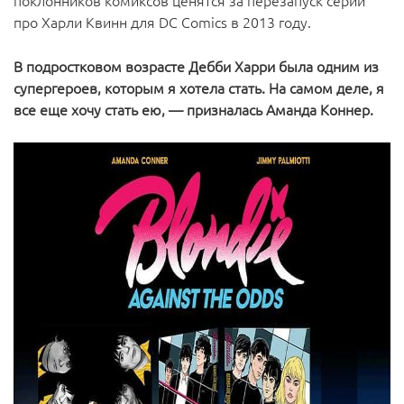
поклонников комиксов ценятся за перезапуск серии
про Харли Квинн для DC Comics в 2013 году.
В подростковом возрасте Дебби Харри была одним из
супергероев, которым я хотела стать. На самом деле, я
все еще хочу стать ею, — призналась Аманда Коннер.