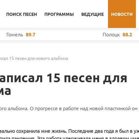
ПОИСК ПЕСЕН
ПРОГРАММЫ
ВЕДУЩИЕ
НОВОСТИ
Гомель
Полоцк
89.7
88.2
исал 15 песен для нового альбома
аписал 15 песен для
ма
го альбома. О прогрессе в работе над новой пластинкой он
вально сохранила мне жизнь. Последние два года я был в у
тупила пандемия. Эта работа удерживала меня в здравом ум