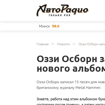
Минск
98.0
Главная
Новости
Оззи Осборн зап
Оззи Осборн з
нового альбо
Оззи Осборн записал 15 песен для ново
британскому журналу Metal Hammer.
Знаете, работа над этим альбомом бук
состоянии после травмы, а затем нас