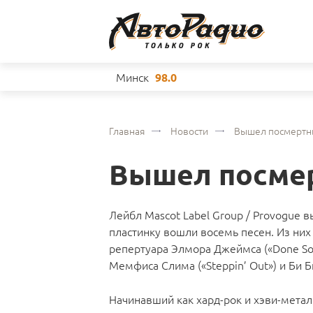
Минск
98.0
Главная
Новости
Вышел посмертн
Вышел посмер
Лейбл Mascot Label Group / Provogue 
пластинку вошли восемь песен. Из них
репертуара Элмора Джеймса («Done Som
Мемфиса Слима («Steppin’ Out») и Би Би
Начинавший как хард-рок и хэви-метал 