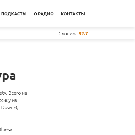
ПОДКАСТЫ
О РАДИО
КОНТАКТЫ
Слоним
92.7
ура
t». Всего на
ссику из
 Down»),
Blues»