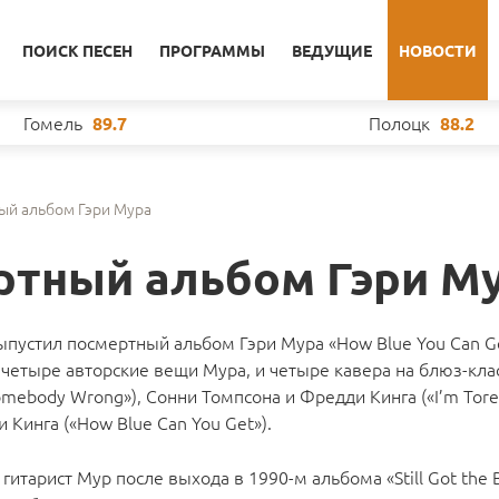
ПОИСК ПЕСЕН
ПРОГРАММЫ
ВЕДУЩИЕ
НОВОСТИ
Гомель
Полоцк
89.7
88.2
ый альбом Гэри Мура
тный альбом Гэри М
выпустил посмертный альбом Гэри Мура «How Blue You Can Ge
 четыре авторские вещи Мура, и четыре кавера на блюз-кла
ebody Wrong»), Сонни Томпсона и Фредди Кинга («I’m Tore
 Кинга («How Blue Can You Get»).
гитарист Мур после выхода в 1990-м альбома «Still Got the 