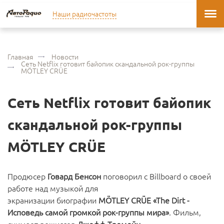
Наши радиочастоты
Главная
Новости
Сеть Netflix готовит байопик скандальной рок-группы
MÖTLEY CRÜE
Сеть Netflix готовит байопик
скандальной рок-группы
MÖTLEY CRÜE
Продюсер
Говард Бенсон
поговорил с Billboard о своей
работе над музыкой для
экранизации биографии
MÖTLEY CRÜE «The Dirt -
Исповедь самой громкой рок-группы мира»
. Фильм,