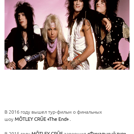
В 2016 году вышел тур-фильм о финальных
шоу
MÖTLEY CRÜE «The End»
.
В 2015 году
MÖTLEY CRÜE
завершил
«Финальный тур»
,