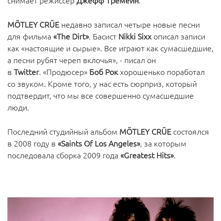
снимает режиссер
Джефф Тремейн
.
MÖTLEY CRÜE
недавно записал четыре новые песни
для фильма
«The Dirt»
. Басист
Nikki Sixx
описал записи
как «настоящие и сырые». Все играют как сумасшедшие,
а песни рубят череп вклочья», - писал он
в
Twitter
. «Продюсер»
Боб Рок
хорошенько поработал
со звуком. Кроме того, у нас есть сюрприз, который
подтвердит, что мы все совершенно сумасшедшие
люди.
Последний студийный альбом
MÖTLEY CRÜE
состоялся
в 2008 году в
«Saints Of Los Angeles»
, за которым
последовала сборка 2009 года
«Greatest Hits»
.