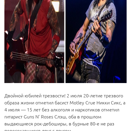
Двойной юбилей трезвости! 2 июля 20-летие трезвого
образа жизни отметил басист Motley Crue Никки Сикс, а
4 июля — 15 лет без алкоголя и наркотиков отметил
гитарист Guns N’ Roses Слэш, оба в прошлом
выдающиеся рок-дебоширы, в бурные 80-е не раз
пересекавшиеся друг с другом.